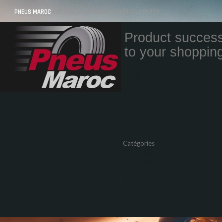
PNEUS MAROC
VOS PNEUS AU MAROC LIVRÉS ET MONTÉS
Product success
to your shopping
Quantity
Total
Catégories
Pneus Auto
Pneu moto
Promos
Marques