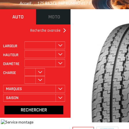
Accueil
/
175 R13 TL 94P KUMHO 857 E
AUTO
MOTO
Recherche avancée
LARGEUR
ROULAGE À PLAT
CATÉGORIE
HAUTEUR
DIAMÈTRE
CHARGE
MARQUES
SAISON