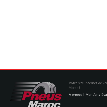
Votre site Internet de v
Maroc !
A propos
|
Mentions léga