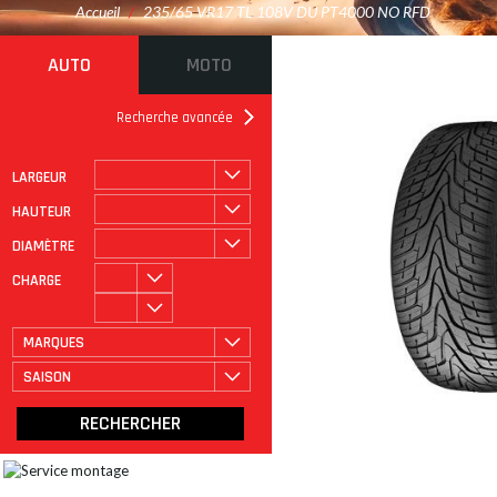
Accueil
/
235/65 VR17 TL 108V DU PT4000 NO RFD
AUTO
MOTO
Recherche avancée
LARGEUR
ROULAGE À PLAT
CATÉGORIE
HAUTEUR
DIAMÈTRE
CHARGE
MARQUES
SAISON