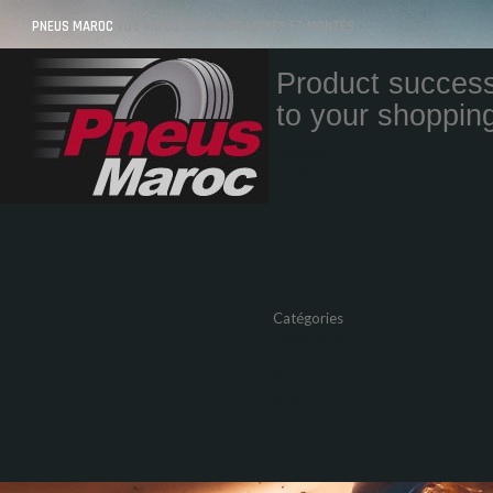
PNEUS MAROC
VOS PNEUS AU MAROC LIVRÉS ET MONTÉS
Product success
to your shopping
Quantity
Total
Catégories
Pneus Auto
Pneu moto
Promos
Marques