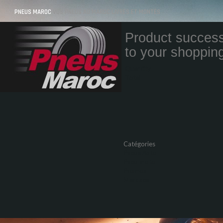
PNEUS MAROC
VOS PNEUS AU MAROC LIVRÉS ET MONTÉS
Product success
to your shopping
Quantity
Total
Catégories
Pneus Auto
Pneu moto
Promos
Marques