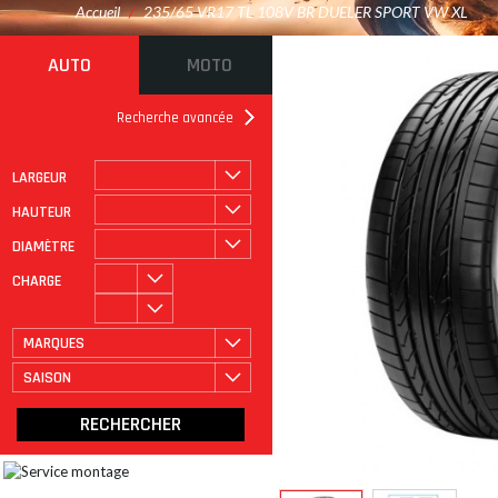
Accueil
/
235/65 VR17 TL 108V BR DUELER SPORT VW XL
AUTO
MOTO
Recherche avancée
LARGEUR
ROULAGE À PLAT
CATÉGORIE
HAUTEUR
DIAMÈTRE
CHARGE
MARQUES
SAISON