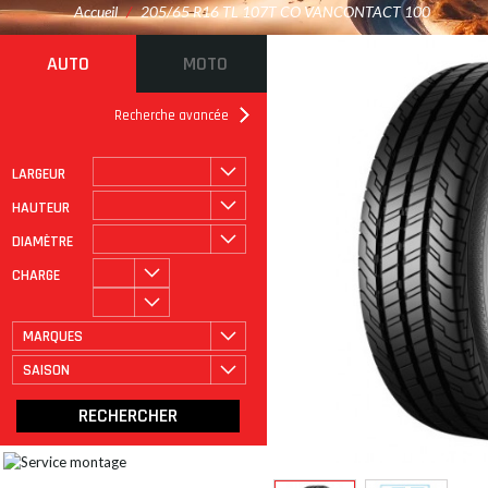
Accueil
/
205/65 R16 TL 107T CO VANCONTACT 100
AUTO
MOTO
Recherche avancée
LARGEUR
ROULAGE À PLAT
CATÉGORIE
HAUTEUR
DIAMÈTRE
CHARGE
MARQUES
SAISON