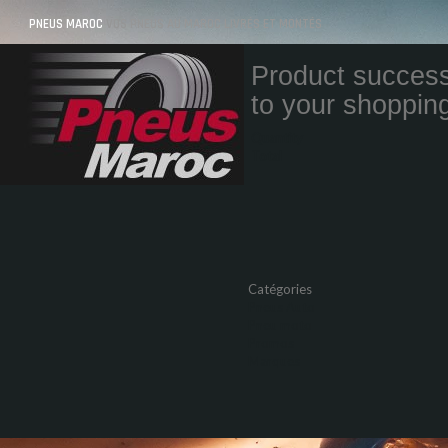
PNEUS MAROC
VOS PNEUS AU MAROC LIVRÉS ET MONTÉS
Product success
to your shopping
Quantity
Total
Catégories
Pneus Auto
Pneu moto
Promos
Marques