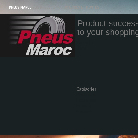
PNEUS MAROC
VOS PNEUS AU MAROC LIVRÉS ET MONTÉS
Product success
to your shopping
Quantity
Total
Catégories
Pneus Auto
Pneu moto
Promos
Marques