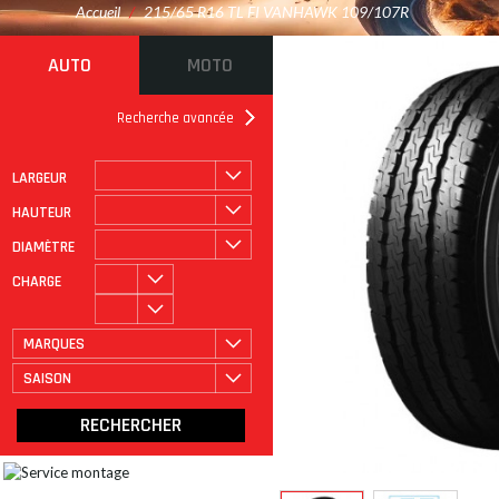
Accueil
/
215/65 R16 TL FI VANHAWK 109/107R
AUTO
MOTO
Recherche avancée
LARGEUR
ROULAGE À PLAT
CATÉGORIE
HAUTEUR
DIAMÈTRE
CHARGE
MARQUES
SAISON