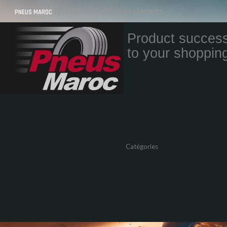
PNEUS MAROC
VOS PNEUS AU MAROC LIVRÉS ET MONTÉS
Product success
to your shopping
Quantity
Total
Catégories
Pneus Auto
Pneu moto
Promos
Marques