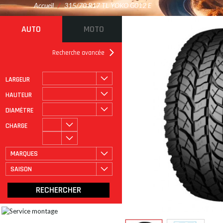
Accueil
/
315/70 R17 TL YOKO G012 E
AUTO
MOTO
Recherche avancée
LARGEUR
ROULAGE À PLAT
CATÉGORIE
HAUTEUR
DIAMÈTRE
CHARGE
MARQUES
SAISON