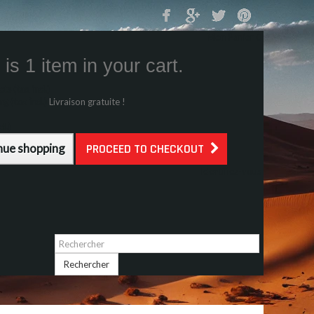
Mon Panier
0
is 1 item in your cart.
s (tax incl.)
g (tax incl.)
Livraison gratuite !
l.)
nue shopping
PROCEED TO CHECKOUT
Identifiez-vous
Rechercher