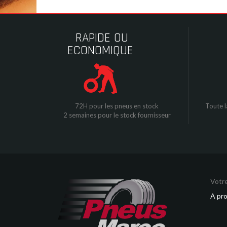
RAPIDE OU
ECONOMIQUE
72H pour les pneus en stock
Toute l
2 semaines pour le stock fournisseur
Votre
A pr