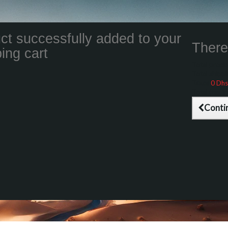
ct successfully added to your
There 
ing cart
Total product
Total shippin
Taxes
0 Dhs
Total (tax inc
Conti