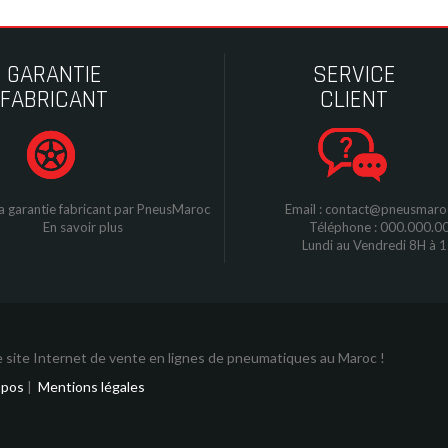
GARANTIE
SERVICE
FABRICANT
CLIENT
a garantie fabricant par
P
neusMaroc
Email : contact@pneusmar
En savoir plus
Téléphone : 000.000.0
Lundi au Vendredi 8H à 
 site Internet de vente en lignes de pneumatiques au Maroc !
opos
|
Mentions légales