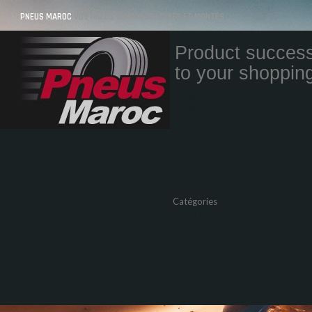
PNEUS MAROC
VOS PNEUS AU MAROC LIVRÉS ET MONTÉS
Product success
to your shopping
Quantity
Total
Catégories
Pneus Auto
Pneu moto
Promos
Marques