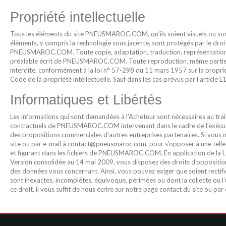
Propriété intellectuelle
Tous les éléments du site PNEUSMAROC.COM, qu’ils soient visuels ou sonor
éléments, y compris la technologie sous jacente, sont protégés par le droit
PNEUSMAROC.COM. Toute copie, adaptation, traduction, représentation ou 
préalable écrit de PNEUSMAROC.COM. Toute reproduction, même partiell
interdite, conformément à la loi n° 57-298 du 11 mars 1957 sur la propriét
Code de la propriété intellectuelle. Sauf dans les cas prévus par l’article
Informatiques et Libértés
Les informations qui sont demandées à l’Acheteur sont nécessaires au t
contractuels de PNEUSMAROC.COM intervenant dans le cadre de l’exécuti
des propositions commerciales d’autres entreprises partenaires. Si vous ne
site ou par e-mail à contact@pneusmaroc.com, pour s’opposer à une telle
et figurant dans les fichiers de PNEUSMAROC.COM. En application de la Loi 
Version consolidée au 14 mai 2009, vous disposez des droits d’opposition (ar
des données vous concernant. Ainsi, vous pouvez exiger que soient rectifié
sont inexactes, incomplètes, équivoque, périmées ou dont la collecte ou l’u
ce droit, il vous suffit de nous écrire sur notre page contact du site ou