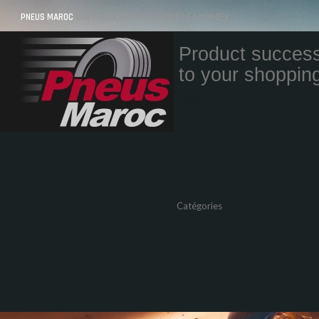
PNEUS MAROC
VOS PNEUS AU MAROC LIVRÉS ET MONTÉS
Product success
to your shopping
Quantity
Total
Catégories
Pneus Auto
Pneu moto
Promos
Marques