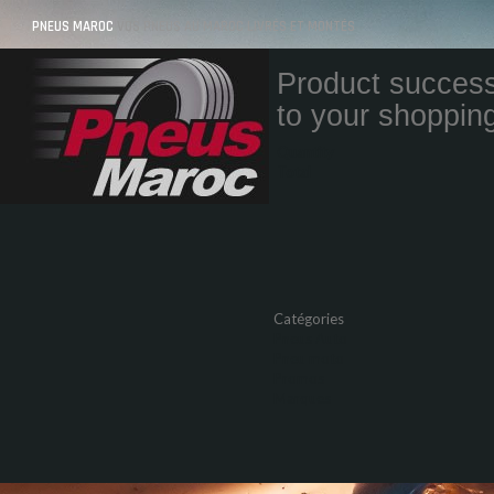
PNEUS MAROC
VOS PNEUS AU MAROC LIVRÉS ET MONTÉS
Product success
to your shopping
Quantity
Total
Catégories
Pneus Auto
Pneu moto
Promos
Marques