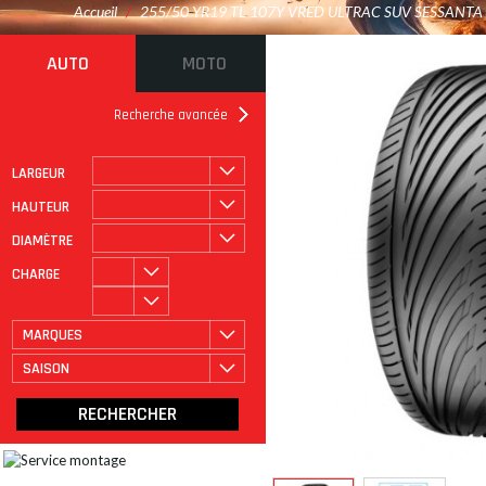
Accueil
/
255/50 YR19 TL 107Y VRED ULTRAC SUV SESSANTA
AUTO
MOTO
Recherche avancée
LARGEUR
ROULAGE À PLAT
CATÉGORIE
HAUTEUR
DIAMÈTRE
CHARGE
MARQUES
SAISON