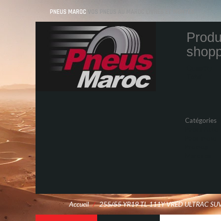
PNEUS MAROC
VOS PNEUS AU MAROC LIVRÉS ET MONTÉS
Produ
shopp
Quantity
Total
Catégories
Pneus Auto
Pneu moto
Promos
Marques
Accueil
/
255/55 YR19 TL 111Y VRED ULTRAC SU