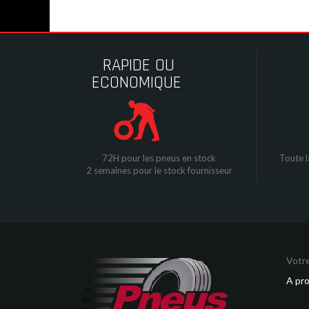
RAPIDE OU
ECONOMIQUE
72H pour les pneus en stock
Toute l
2 semaines pour le stock fournisseur
Votre
A pr