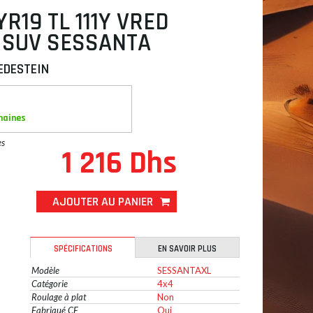
YR19 TL 111Y VRED
 SUV SESSANTA
EDESTEIN
maines
es
1 216 Dhs
AJOUTER AU PANIER
SPÉCIFICATIONS
EN SAVOIR PLUS
Modèle
SESSANTAXL
Catégorie
4x4
Roulage à plat
Non
Fabriqué CE
Oui