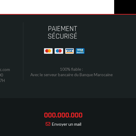
PAIEMENT
SÉCURISÉ
100% fiable :
oc.com
Avec le serveur bancaire du Banque Marocaine
00
17H
000.000.000
Envoyer un mail