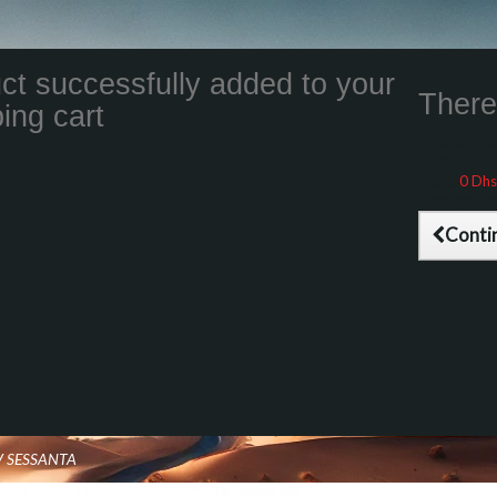
ct successfully added to your
There 
ing cart
Total product
Total shippin
Taxes
0 Dhs
Total (tax inc
Conti
V SESSANTA