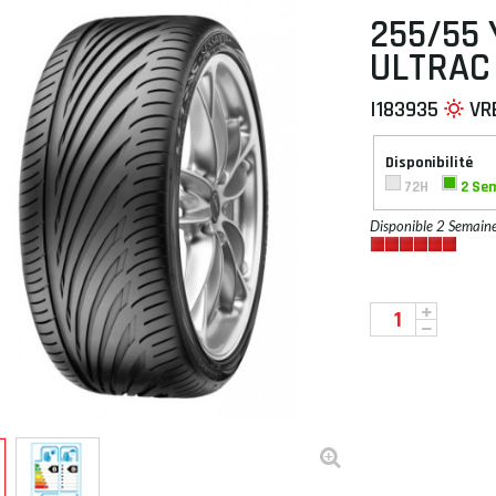
255/55 
ULTRAC
I183935
VR
 À PLAT
Disponibilité
72H
2 Se
Disponible 2 Semain