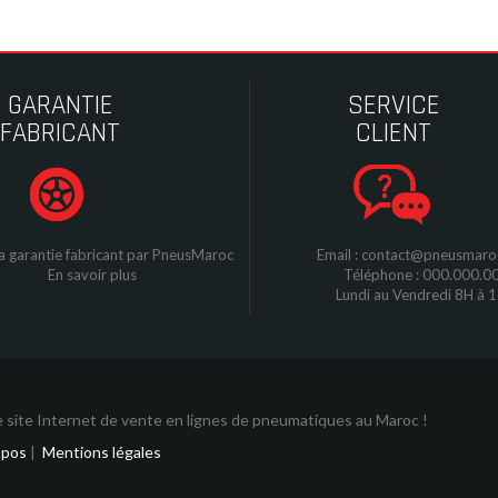
GARANTIE
SERVICE
FABRICANT
CLIENT
a garantie fabricant par
P
neusMaroc
Email : contact@pneusmar
En savoir plus
Téléphone : 000.000.0
Lundi au Vendredi 8H à 
 site Internet de vente en lignes de pneumatiques au Maroc !
opos
|
Mentions légales