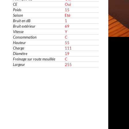
CE
Oui
Poids
15
Saison
Eté
Bruit en dB
1
Bruit extérieur
69
Vitesse
Y
Consommation
C
Hauteur
55
Charge
111
Diamètre
19
Freinage sur route mouillée
C
Largeur
255