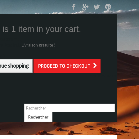
Mon Panier
0
is 1 item in your cart.
s (tax incl.)
g (tax incl.)
Livraison gratuite !
l.)
nue shopping
PROCEED TO CHECKOUT
Identifiez-vous
Rechercher