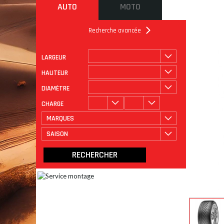
AUTO
MOTO
Recherche avancée
LARGEUR
ROULAGE
CATÉGORIE
HAUTEUR
DIAMÈTRE
CHARGE
MARQUES
SAISON