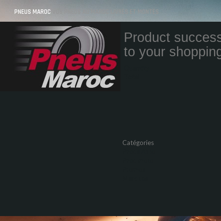
PNEUS MAROC
VOS PNEUS AU MAROC LIVRÉS ET MONTÉS
Product success
to your shopping
Quantity
Total
Catégories
Pneus Auto
Pneu moto
Promos
Marques