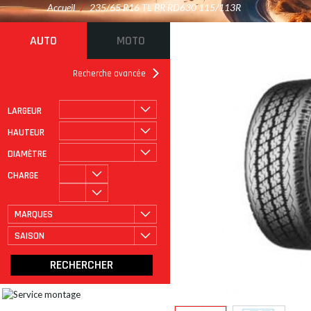
Accueil
/
235/65 R16 TL BR RD630 115/113R
AUTO
MOTO
Recherche avancée
LARGEUR
ROULAGE À PLAT
CATÉGORIE
HAUTEUR
DIAMÈTRE
CHARGE
MARQUES
SAISON