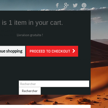
Mon Panier
0
is 1 item in your cart.
s (tax incl.)
g (tax incl.)
Livraison gratuite !
l.)
nue shopping
PROCEED TO CHECKOUT
Identifiez-vous
Rechercher