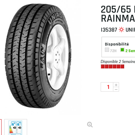
205/65 
RAINMA
I35387
UNI
 À PLAT
Disponibilité
72H
2 Se
Disponible 2 Semain