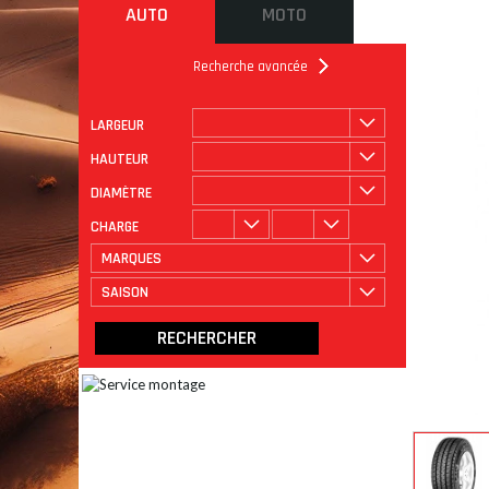
AUTO
MOTO
Recherche avancée
LARGEUR
ROULAGE
CATÉGORIE
HAUTEUR
DIAMÈTRE
CHARGE
MARQUES
SAISON