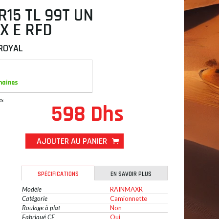
R15 TL 99T UN
X E RFD
ROYAL
maines
es
598 Dhs
AJOUTER AU PANIER
SPÉCIFICATIONS
EN SAVOIR PLUS
Modèle
RAINMAXR
Catégorie
Camionnette
Roulage à plat
Non
Fabriqué CE
Oui