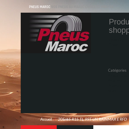
PNEUS MAROC
VOS PNEUS AU MAROC LIVRÉS ET MONTÉS
Produ
shopp
Quantity
Total
Catégories
Pneus Auto
Pneu moto
Promos
Marques
Accueil
/
205/65 R15 TL 99T UN RAINMAX E RFD