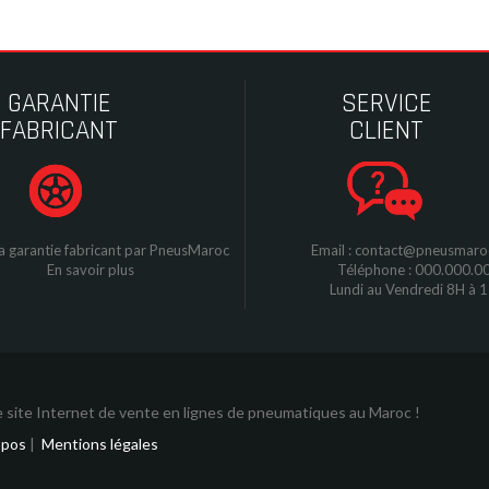
GARANTIE
SERVICE
FABRICANT
CLIENT
a garantie fabricant par
P
neusMaroc
Email : contact@pneusmar
En savoir plus
Téléphone : 000.000.0
Lundi au Vendredi 8H à 
 site Internet de vente en lignes de pneumatiques au Maroc !
opos
|
Mentions légales