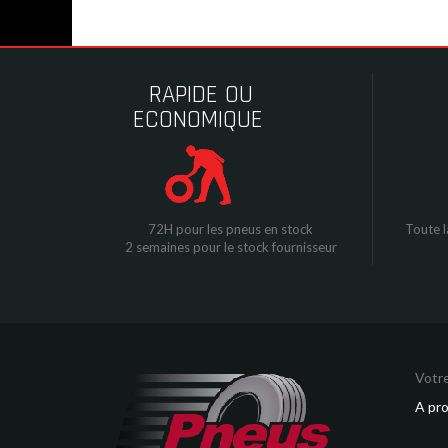
RAPIDE OU
ECONOMIQUE
72H pour les pneus en stock
Toute l
2 semaines pour le stock fournisseur
Votre
A pr