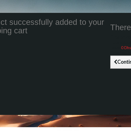
ct successfully added to your
There 
ing cart
Total product
Total shippin
Taxes
0 Dhs
Total (tax inc
Conti