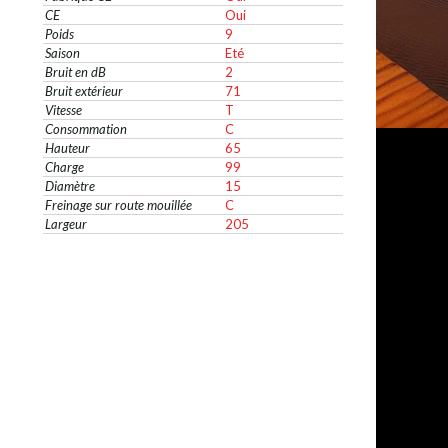
CE
Oui
Poids
9
Saison
Eté
Bruit en dB
2
Bruit extérieur
71
Vitesse
T
Consommation
C
Hauteur
65
Charge
99
Diamètre
15
Freinage sur route mouillée
C
Largeur
205