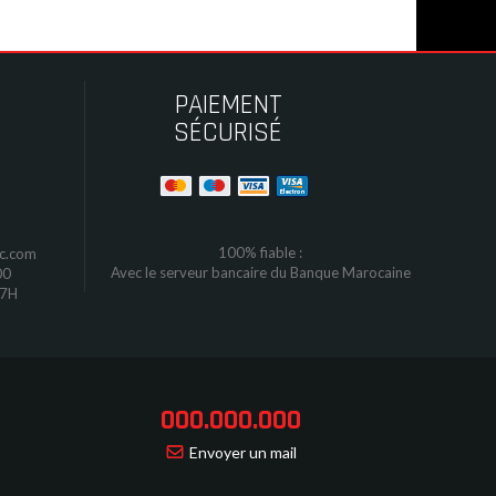
PAIEMENT
SÉCURISÉ
100% fiable :
oc.com
Avec le serveur bancaire du Banque Marocaine
00
17H
000.000.000
Envoyer un mail