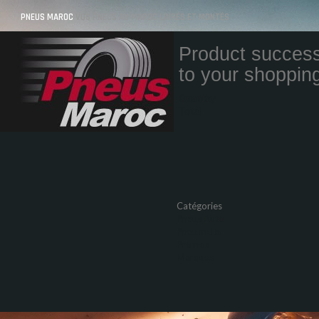
PNEUS MAROC
VOS PNEUS AU MAROC LIVRÉS ET MONTÉS
Product success
to your shopping
Quantity
Total
Catégories
Pneus Auto
Pneu moto
Promos
Marques