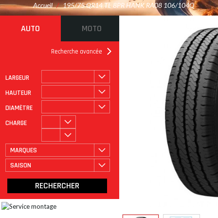
Accueil
/
195/75 QR14 TL 8PR HANK RA08 106/104Q
AUTO
MOTO
Recherche avancée
LARGEUR
ROULAGE À PLAT
CATÉGORIE
HAUTEUR
DIAMÈTRE
CHARGE
MARQUES
SAISON