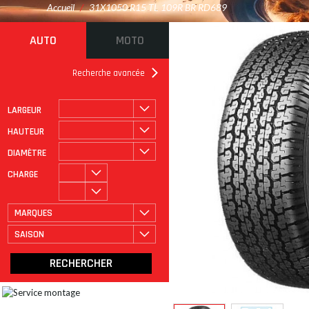
Accueil
/
31X1050 R15 TL 109R BR RD689
AUTO
MOTO
Recherche avancée
LARGEUR
ROULAGE À PLAT
CATÉGORIE
HAUTEUR
DIAMÈTRE
CHARGE
MARQUES
SAISON