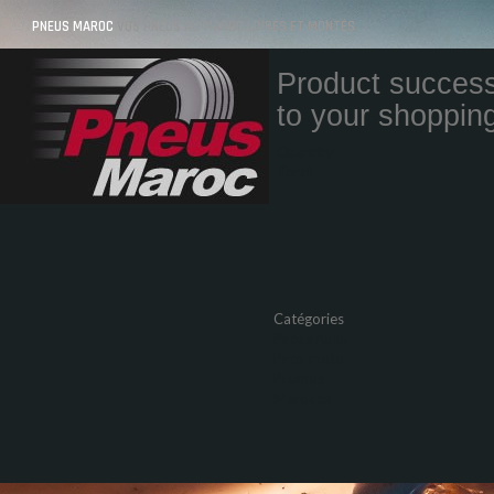
PNEUS MAROC
VOS PNEUS AU MAROC LIVRÉS ET MONTÉS
Product success
to your shopping
Quantity
Total
Catégories
Pneus Auto
Pneu moto
Promos
Marques