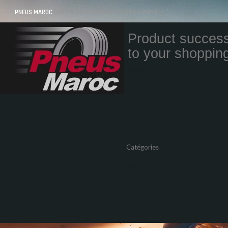
PNEUS MAROC
VOS PNEUS AU MAROC LIVRÉS ET MONTÉS
Product success
to your shopping
Quantity
Total
Catégories
Pneus Auto
Pneu moto
Promos
Marques