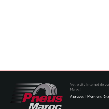
Votre site Internet de v
Maroc !
A propos
|
Mentions léga