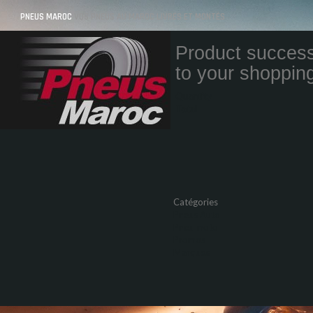
PNEUS MAROC
VOS PNEUS AU MAROC LIVRÉS ET MONTÉS
Product success
to your shopping
Quantity
Total
Catégories
Pneus Auto
Pneu moto
Promos
Marques