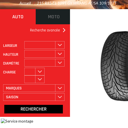
Accueil
/
215 R15 TL 109T GY WRANG AT/SA 109/107T
AUTO
MOTO
Recherche avancée
LARGEUR
ROULAGE À PLAT
CATÉGORIE
HAUTEUR
DIAMÈTRE
CHARGE
MARQUES
SAISON