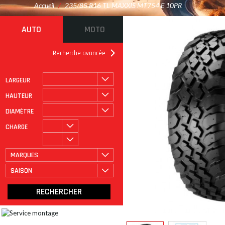
Accueil
/
235/85 R16 TL MAXXIS MT754 E 10PR
AUTO
MOTO
Recherche avancée
LARGEUR
ROULAGE À PLAT
CATÉGORIE
HAUTEUR
DIAMÈTRE
CHARGE
MARQUES
SAISON