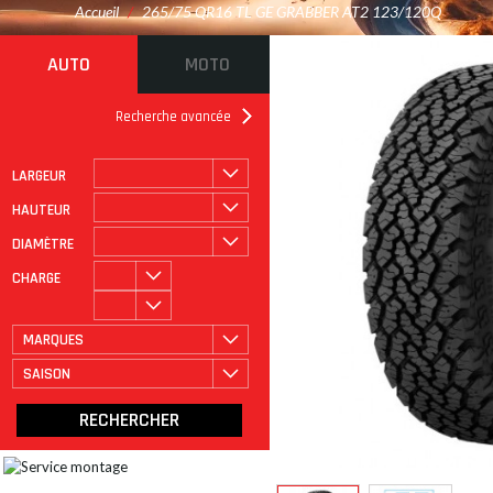
Accueil
/
265/75 QR16 TL GE GRABBER AT2 123/120Q
AUTO
MOTO
Recherche avancée
LARGEUR
ROULAGE À PLAT
CATÉGORIE
HAUTEUR
DIAMÈTRE
CHARGE
MARQUES
SAISON