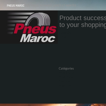
PNEUS MAROC
VOS PNEUS AU MAROC LIVRÉS ET MONTÉS
Product success
to your shopping
Quantity
Total
Catégories
Pneus Auto
Pneu moto
Promos
Marques