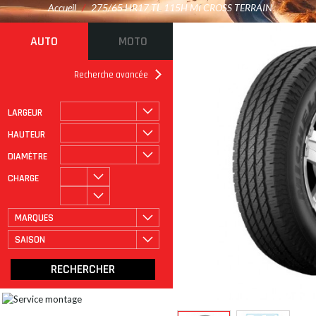
Accueil
/
275/65 HR17 TL 115H MI CROSS TERRAIN
AUTO
MOTO
Recherche avancée
LARGEUR
ROULAGE À PLAT
CATÉGORIE
HAUTEUR
DIAMÈTRE
CHARGE
MARQUES
SAISON