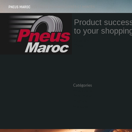
PNEUS MAROC
VOS PNEUS AU MAROC LIVRÉS ET MONTÉS
Product success
to your shopping
Quantity
Total
Catégories
Pneus Auto
Pneu moto
Promos
Marques