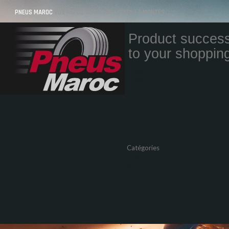
PNEUS MAROC
VOS PNEUS AU MAROC LIVRÉS ET MONTÉS
Product success
to your shopping
Quantity
Total
Catégories
Pneus Auto
Pneu moto
Promos
Marques