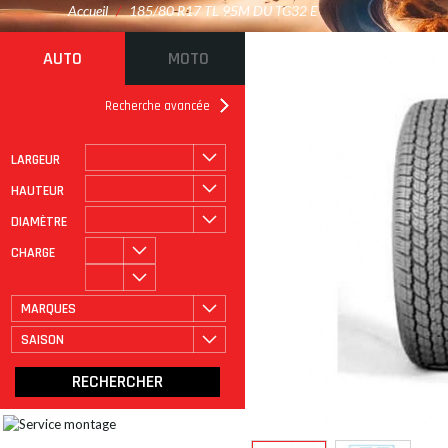
Accueil
/
185/80 R17 TL 95M DU TG32 E
AUTO
MOTO
Recherche avancée
LARGEUR
ROULAGE À PLAT
CATÉGORIE
HAUTEUR
DIAMÈTRE
CHARGE
MARQUES
SAISON