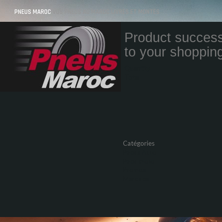
PNEUS MAROC
VOS PNEUS AU MAROC LIVRÉS ET MONTÉS
Product success
to your shopping
Quantity
Total
Catégories
Pneus Auto
Pneu moto
Promos
Marques