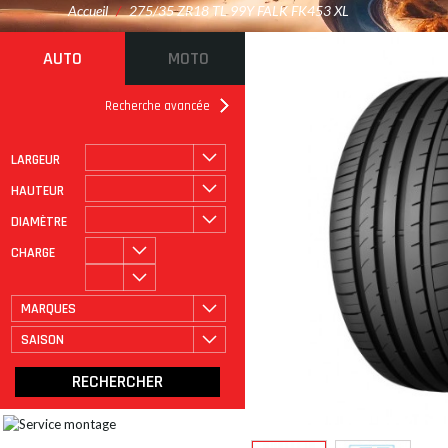
Accueil
/
275/35 ZR18 TL 99Y FALK FK453 XL
AUTO
MOTO
Recherche avancée
LARGEUR
ROULAGE À PLAT
CATÉGORIE
HAUTEUR
DIAMÈTRE
CHARGE
MARQUES
SAISON