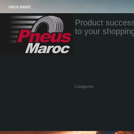
PNEUS MAROC
VOS PNEUS AU MAROC LIVRÉS ET MONTÉS
Product success
to your shopping
Quantity
Total
Catégories
Pneus Auto
Pneu moto
Promos
Marques