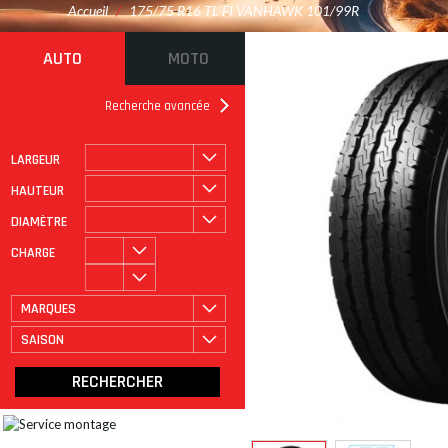
Accueil
/
175/75 R16 TL FI VANHAWK 101/99R
AUTO
MOTO
Recherche avancée
LARGEUR
ROULAGE À PLAT
CATÉGORIE
HAUTEUR
DIAMÈTRE
CHARGE
MARQUES
SAISON