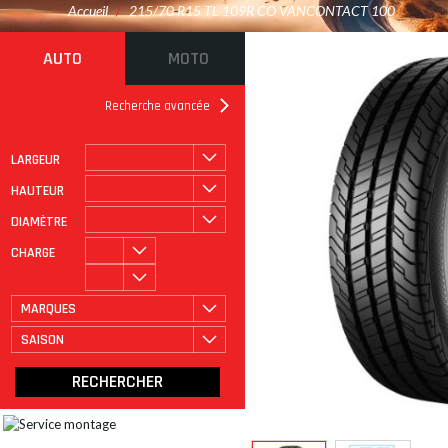
Accueil
/
215/70 R15 TL 109R CO VANCONTACT 100
AUTO
MOTO
Recherche avancée
LARGEUR
ROULAGE À PLAT
CATÉGORIE
HAUTEUR
DIAMÈTRE
CHARGE
MARQUES
SAISON