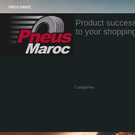
PNEUS MAROC
VOS PNEUS AU MAROC LIVRÉS ET MONTÉS
Product success
to your shopping
Quantity
Total
Catégories
Pneus Auto
Pneu moto
Promos
Marques