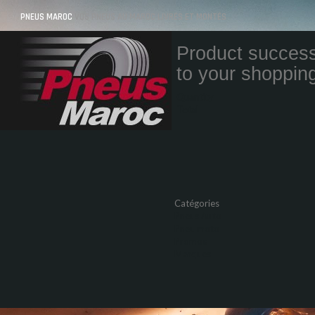
PNEUS MAROC
VOS PNEUS AU MAROC LIVRÉS ET MONTÉS
Product success
to your shopping
Quantity
Total
Catégories
Pneus Auto
Pneu moto
Promos
Marques