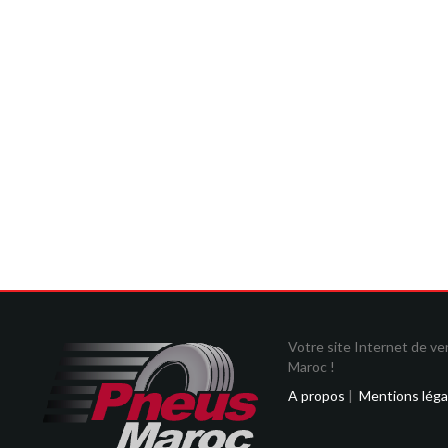
Votre site Internet de v
Maroc !
A propos
|
Mentions léga