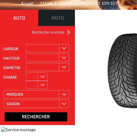
Accueil
/
215/65 R16 TL DU ECONODRIVE 109/107T
AUTO
MOTO
Recherche avancée
LARGEUR
ROULAGE À PLAT
CATÉGORIE
HAUTEUR
DIAMÈTRE
CHARGE
MARQUES
SAISON