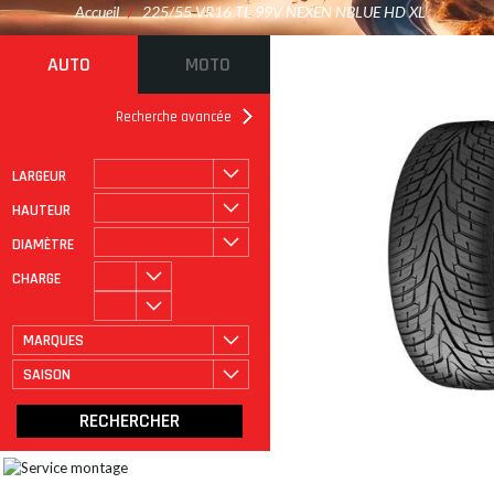
Accueil
/
225/55 VR16 TL 99V NEXEN NBLUE HD XL
AUTO
MOTO
Recherche avancée
LARGEUR
ROULAGE À PLAT
CATÉGORIE
HAUTEUR
DIAMÈTRE
CHARGE
MARQUES
SAISON