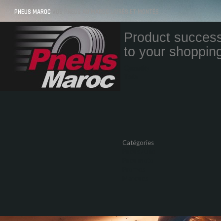
PNEUS MAROC
VOS PNEUS AU MAROC LIVRÉS ET MONTÉS
Product success
to your shopping
Quantity
Total
Catégories
Pneus Auto
Pneu moto
Promos
Marques