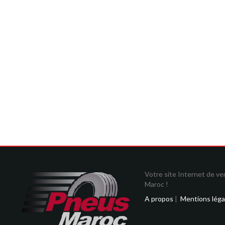
Votre site Internet de v
Maroc !
A propos
|
Mentions léga