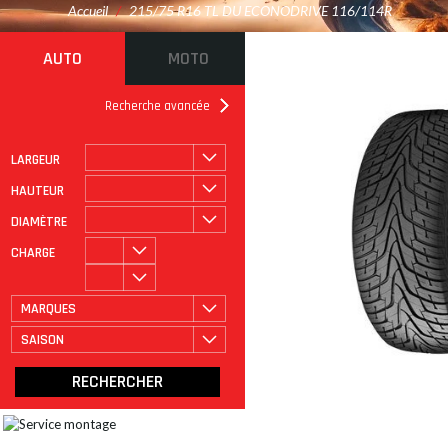
Accueil
/
215/75 R16 TL DU ECONODRIVE 116/114R
AUTO
MOTO
Recherche avancée
LARGEUR
ROULAGE À PLAT
CATÉGORIE
HAUTEUR
DIAMÈTRE
CHARGE
MARQUES
SAISON