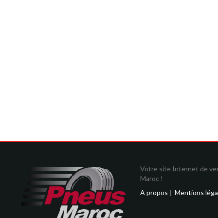
Votre site Internet de v
Maroc !
A propos
|
Mentions léga