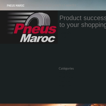
PNEUS MAROC
VOS PNEUS AU MAROC LIVRÉS ET MONTÉS
Product success
to your shopping
Quantity
Total
Catégories
Pneus Auto
Pneu moto
Promos
Marques