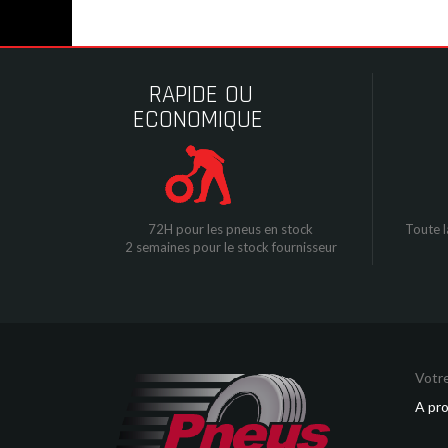
RAPIDE OU
ECONOMIQUE
72H pour les pneus en stock
Toute l
2 semaines pour le stock fournisseur
Votre
A pr