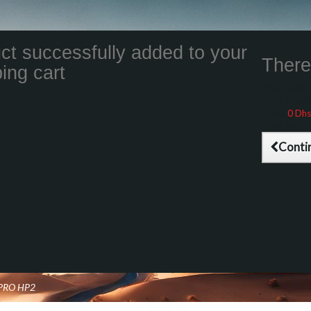
ct successfully added to your
There 
ing cart
Total product
Total shippin
Taxes
0 Dhs
Total (tax inc
Conti
PRO HP2