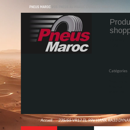
PNEUS MAROC
VOS PNEUS AU MAROC LIVRÉS ET MONTÉS
Produ
shopp
Quantity
Total
Catégories
Pneus Auto
Pneu moto
Promos
Marques
Accueil
/
235/55 VR17 TL 99V HANK RA33 DYNA