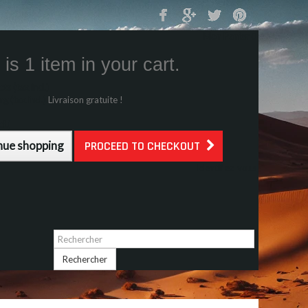
Mon Panier
0
is 1 item in your cart.
s (tax incl.)
g (tax incl.)
Livraison gratuite !
l.)
nue shopping
PROCEED TO CHECKOUT
Identifiez-vous
Rechercher