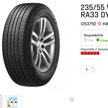
235/55 
RA33 D
I253792
H
 À PLAT
Disponibilité
72H
2 Se
Disponible 2 Semain