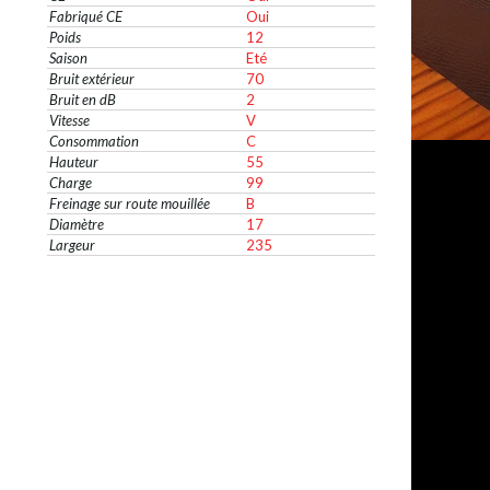
Fabriqué CE
Oui
Poids
12
Saison
Eté
Bruit extérieur
70
Bruit en dB
2
Vitesse
V
Consommation
C
Hauteur
55
Charge
99
Freinage sur route mouillée
B
Diamètre
17
Largeur
235