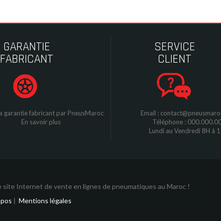
GARANTIE
SERVICE
FABRICANT
CLIENT
a garantie fabricant par
P
neusMaroc
Email : contact@pneusmar
En savoir plus
Téléphone : 000.000.0
Lundi au Vendredi 8H à 
 site Internet de vente en lignes de pneumatiques au Maroc !
opos
|
Mentions légales