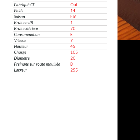
Fabriqué CE
Oui
Poids
14
Saison
Eté
Bruit en dB
1
Bruit extérieur
70
Consommation
E
Vitesse
Y
Hauteur
45
Charge
105
Diamètre
20
Freinage sur route mouillée
B
Largeur
255