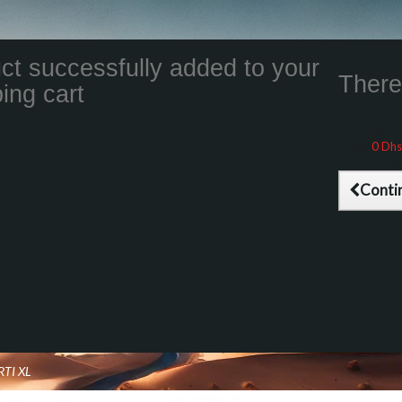
ct successfully added to your
There 
ing cart
Total product
Total shippin
Taxes
0 Dhs
Total (tax inc
Conti
TI XL