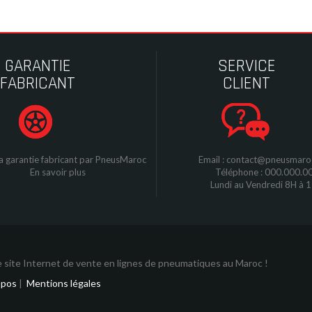
GARANTIE
SERVICE
FABRICANT
CLIENT
a garantie fabricant par
P
neusMaroc
Email : contact@pneusmar
En savoir plus
Téléphone : 000.000.0
Lundi au Vendredi 8H à 
 site Internet de vente en lignes de pneumatiques au Maroc !
opos
|
Mentions légales