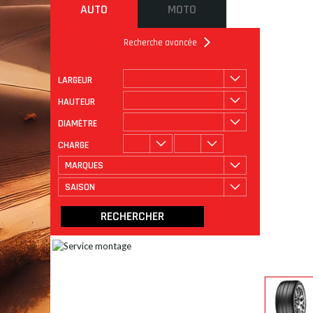
AUTO
MOTO
Recherche avancée
LARGEUR
ROULAGE
CATÉGORIE
HAUTEUR
DIAMÈTRE
CHARGE
MARQUES
SAISON