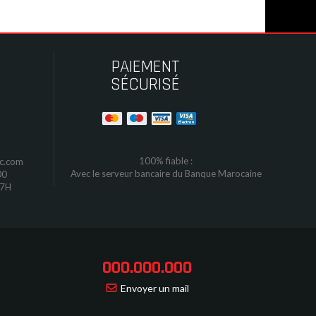
PAIEMENT
SÉCURISÉ
100% fiable :
oc.com
Avec le serveur bancaire du Banque Marocaine
00
17H
000.000.000
Envoyer un mail