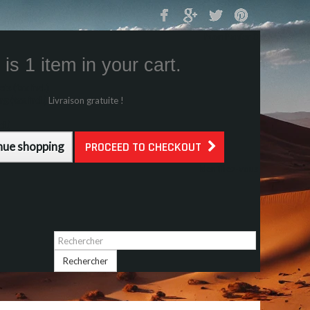
Mon Panier
0
is 1 item in your cart.
s (tax incl.)
g (tax incl.)
Livraison gratuite !
l.)
nue shopping
PROCEED TO CHECKOUT
Identifiez-vous
Rechercher