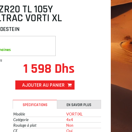
ZR20 TL 105Y
TRAC VORTI XL
EDESTEIN
maines
es
1 598 Dhs
AJOUTER AU PANIER
SPÉCIFICATIONS
EN SAVOIR PLUS
Modèle
VORTIXL
Catégorie
4x4
Roulage à plat
Non
CE
Oui