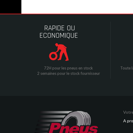
RAPIDE OU
ECONOMIQUE
72H pour les pneus en stock
Toute l
2 semaines pour le stock fournisseur
Votre
A pr