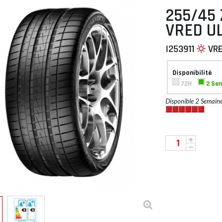
255/45 
VRED UL
I253911
VR
 À PLAT
Disponibilité
72H
2 Se
Disponible 2 Semain