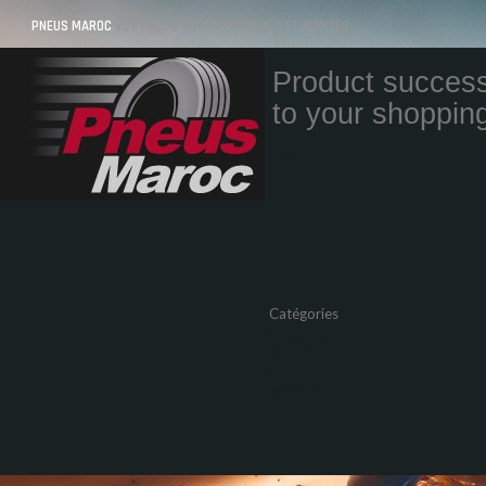
PNEUS MAROC
VOS PNEUS AU MAROC LIVRÉS ET MONTÉS
Product success
to your shopping
Quantity
Total
Catégories
Pneus Auto
Pneu moto
Promos
Marques