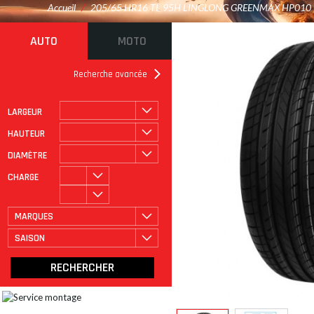
Accueil
/
205/65 HR16 TL 95H LINGLONG GREENMAX HP010
AUTO
MOTO
Recherche avancée
LARGEUR
ROULAGE À PLAT
CATÉGORIE
HAUTEUR
DIAMÈTRE
CHARGE
MARQUES
SAISON