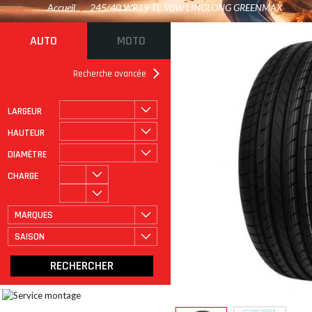
Accueil
/
245/40 WR19 TL 98W LINGLONG GREENMAX
AUTO
MOTO
Recherche avancée
LARGEUR
ROULAGE À PLAT
CATÉGORIE
HAUTEUR
DIAMÈTRE
CHARGE
MARQUES
SAISON