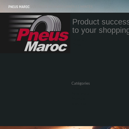
PNEUS MAROC
VOS PNEUS AU MAROC LIVRÉS ET MONTÉS
Product success
to your shopping
Quantity
Total
Catégories
Pneus Auto
Pneu moto
Promos
Marques