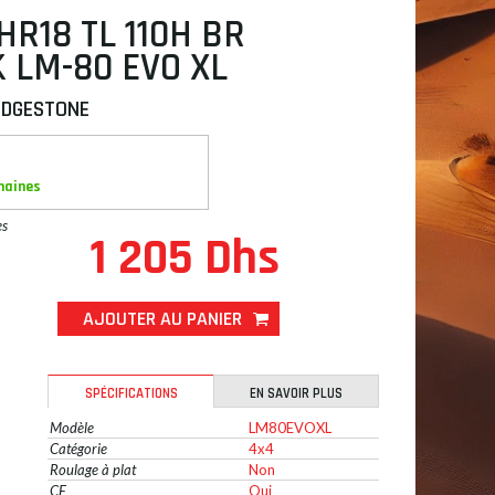
HR18 TL 110H BR
 LM-80 EVO XL
IDGESTONE
maines
es
1 205 Dhs
AJOUTER AU PANIER
SPÉCIFICATIONS
EN SAVOIR PLUS
Modèle
LM80EVOXL
Catégorie
4x4
Roulage à plat
Non
CE
Oui