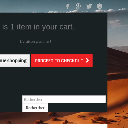
Mon Panier
0
is 1 item in your cart.
s (tax incl.)
g (tax incl.)
Livraison gratuite !
l.)
nue shopping
PROCEED TO CHECKOUT
Identifiez-vous
Rechercher