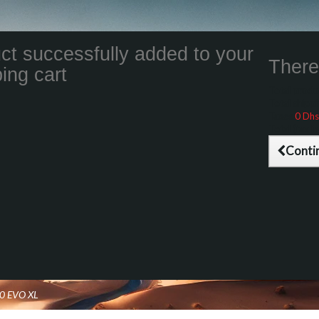
ct successfully added to your
There 
ing cart
Total product
Total shippin
Taxes
0 Dhs
Total (tax inc
Conti
0 EVO XL