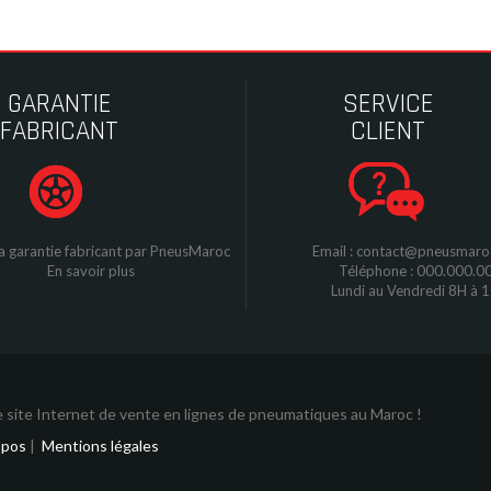
GARANTIE
SERVICE
FABRICANT
CLIENT
a garantie fabricant par
P
neusMaroc
Email : contact@pneusmar
En savoir plus
Téléphone : 000.000.0
Lundi au Vendredi 8H à 
 site Internet de vente en lignes de pneumatiques au Maroc !
opos
|
Mentions légales