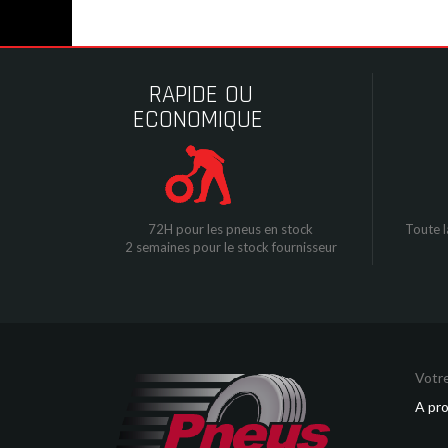
RAPIDE OU
ECONOMIQUE
72H pour les pneus en stock
Toute l
2 semaines pour le stock fournisseur
Votre
A pr