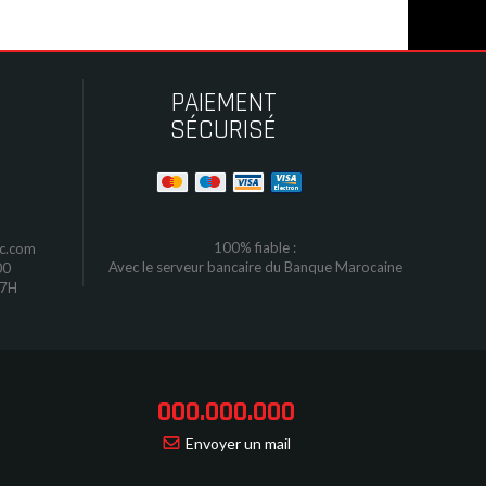
PAIEMENT
SÉCURISÉ
100% fiable :
oc.com
Avec le serveur bancaire du Banque Marocaine
00
17H
000.000.000
Envoyer un mail