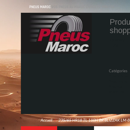
PNEUS MAROC
VOS PNEUS AU MAROC LIVRÉS ET MONTÉS
Produ
shopp
Quantity
Total
Catégories
Pneus Auto
Pneu moto
Promos
Marques
Accueil
/
235/65 HR18 TL 110H BR BLIZZAK LM-8