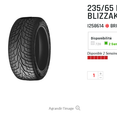
235/65 
BLIZZAK
I258614
BR
 À PLAT
Disponibilité
72H
2 Se
Disponible 2 Semain
Agrandir l'image