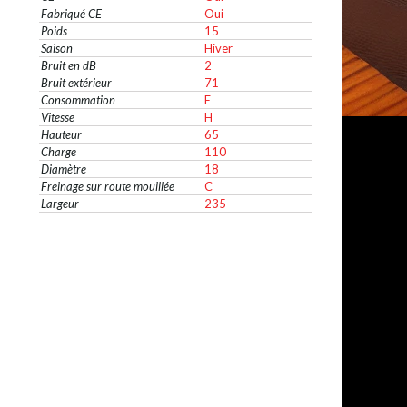
Fabriqué CE
Oui
Poids
15
Saison
Hiver
Bruit en dB
2
Bruit extérieur
71
Consommation
E
Vitesse
H
Hauteur
65
Charge
110
Diamètre
18
Freinage sur route mouillée
C
Largeur
235