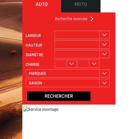
AUTO
MOTO
Recherche avancée
LARGEUR
ROULAGE
CATÉGORIE
HAUTEUR
DIAMÈTRE
CHARGE
MARQUES
SAISON