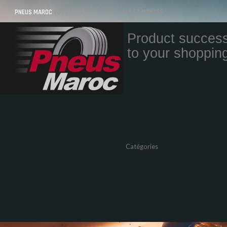
PNEUS MAROC
VOS PNEUS AU MAROC LIVRÉS ET MONTÉS
Product success
to your shopping
Quantity
Total
Catégories
Pneus Auto
Pneu moto
Promos
Marques