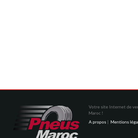
Votre site Internet de v
Maroc !
A propos
|
Mentions léga