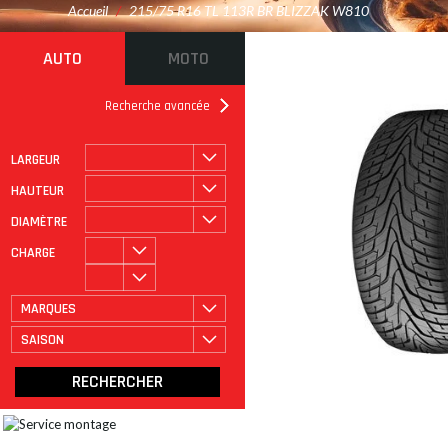
Accueil
/
215/75 R16 TL 113R BR BLIZZAK W810
AUTO
MOTO
Recherche avancée
LARGEUR
ROULAGE À PLAT
CATÉGORIE
HAUTEUR
DIAMÈTRE
CHARGE
MARQUES
SAISON