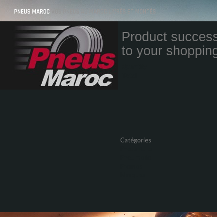
PNEUS MAROC
VOS PNEUS AU MAROC LIVRÉS ET MONTÉS
Product success
to your shopping
Quantity
Total
Catégories
Pneus Auto
Pneu moto
Promos
Marques