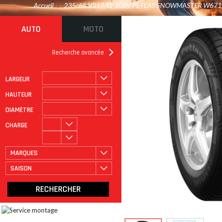
Accueil
/
235/65 VR17 TL 108V PETLAS SNOWMASTER W671
AUTO
MOTO
Recherche avancée
LARGEUR
ROULAGE À PLAT
CATÉGORIE
HAUTEUR
DIAMÈTRE
CHARGE
MARQUES
SAISON