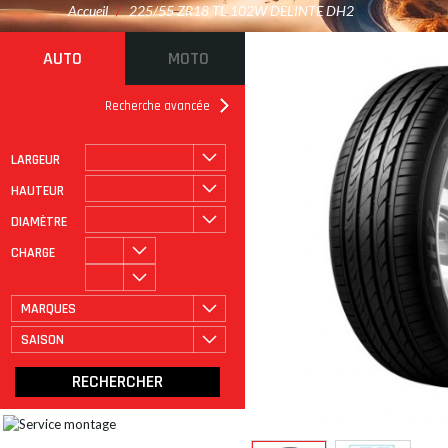
Accueil
/
225/55 ZR18 TL 102W DELINTE DH2
AUTO
MOTO
Recherche avancée
LARGEUR
ROULAGE À PLAT
CATÉGORIE
HAUTEUR
DIAMÈTRE
CHARGE
MARQUES
SAISON