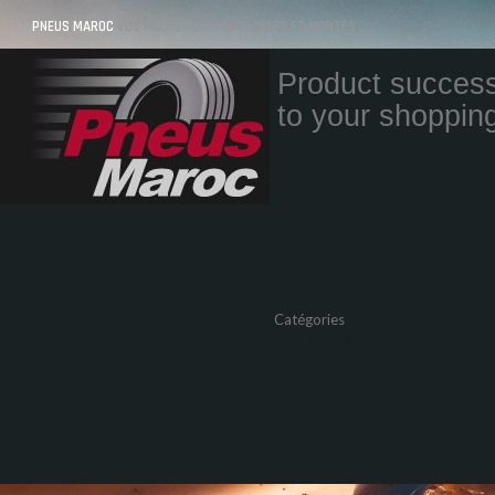
PNEUS MAROC
VOS PNEUS AU MAROC LIVRÉS ET MONTÉS
Product success
to your shopping
Quantity
Total
Catégories
Pneus Auto
Pneu moto
Promos
Marques