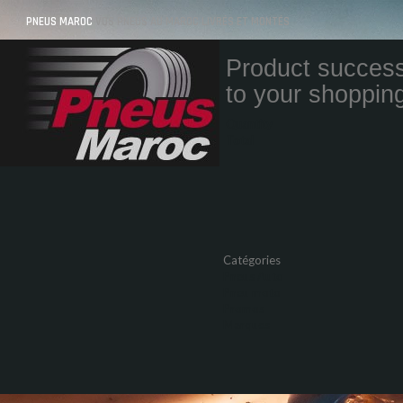
PNEUS MAROC
VOS PNEUS AU MAROC LIVRÉS ET MONTÉS
Product success
to your shopping
Quantity
Total
Catégories
Pneus Auto
Pneu moto
Promos
Marques