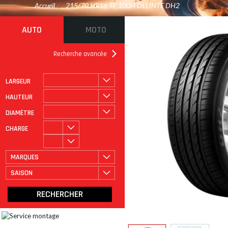
Accueil
/
215/70 HR16 TL 100H DELINTE DH2
AUTO
MOTO
Recherche avancée
LARGEUR
ROULAGE À PLAT
CATÉGORIE
HAUTEUR
DIAMÈTRE
CHARGE
MARQUES
SAISON