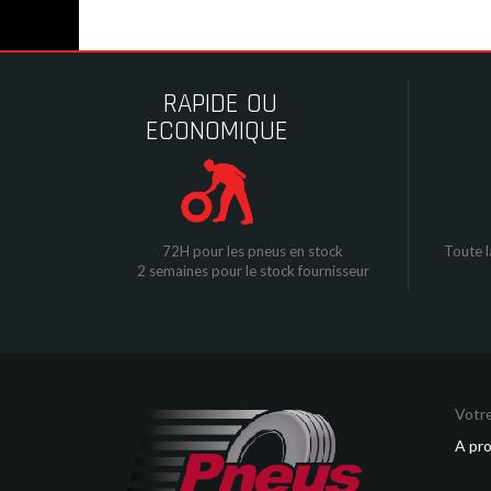
RAPIDE OU
ECONOMIQUE
72H pour les pneus en stock
Toute l
2 semaines pour le stock fournisseur
Votre
A pr