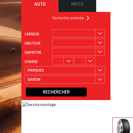
AUTO
MOTO
Recherche avancée
LARGEUR
ROULAGE
CATÉGORIE
HAUTEUR
DIAMÈTRE
CHARGE
MARQUES
SAISON