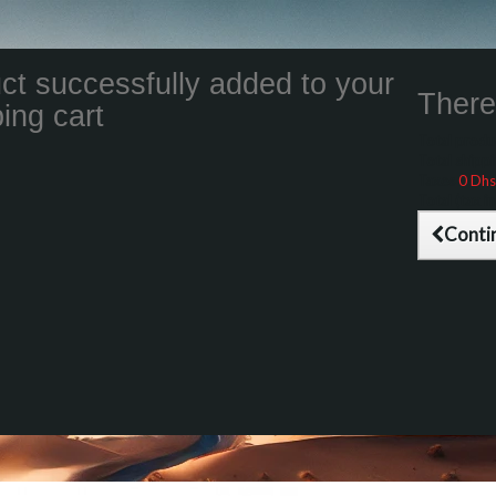
ct successfully added to your
There 
ing cart
Total product
Total shippin
Taxes
0 Dhs
Total (tax inc
Conti