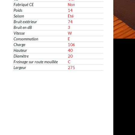
Fabriqué CE
Non
Poids
14
Saison
Eté
Bruit extérieur
74
Bruit en dB
3
Vitesse
W
Consommation
E
Charge
106
Hauteur
40
Diamètre
20
Freinage sur route mouillée
C
Largeur
275