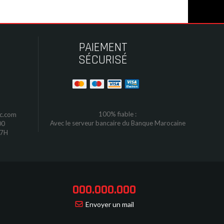
PAIEMENT
SÉCURISÉ
100% fiable :
oc.com
Avec le serveur bancaire du Banque Marocaine
00
17H
000.000.000
Envoyer un mail