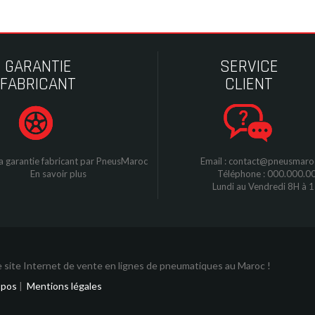
GARANTIE
SERVICE
FABRICANT
CLIENT
a garantie fabricant par
P
neusMaroc
Email : contact@pneusmar
En savoir plus
Téléphone : 000.000.0
Lundi au Vendredi 8H à 
 site Internet de vente en lignes de pneumatiques au Maroc !
opos
|
Mentions légales