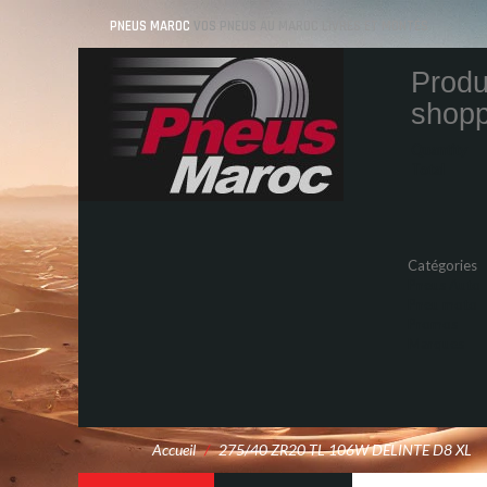
PNEUS MAROC
VOS PNEUS AU MAROC LIVRÉS ET MONTÉS
Produ
shopp
Quantity
Total
Catégories
Pneus Auto
Pneu moto
Promos
Marques
Accueil
/
275/40 ZR20 TL 106W DELINTE D8 XL