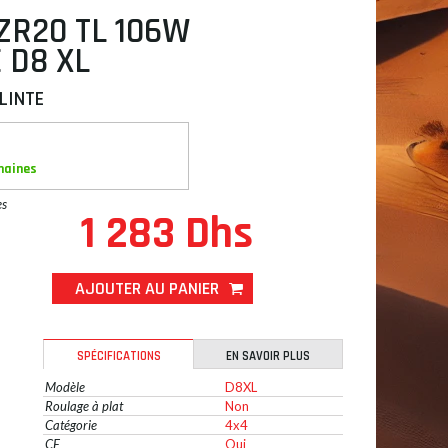
ZR20 TL 106W
 D8 XL
LINTE
maines
es
1 283 Dhs
AJOUTER AU PANIER
SPÉCIFICATIONS
EN SAVOIR PLUS
Modèle
D8XL
Roulage à plat
Non
Catégorie
4x4
CE
Oui