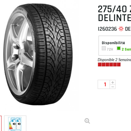
275/40 
DELINTE
I260236
DE
 À PLAT
Disponibilité
72H
2 Se
Disponible 2 Semain