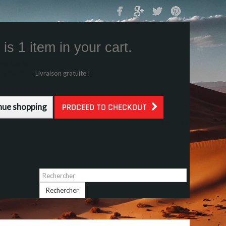
Mon Panier
0
is 1 item in your cart.
s (tax incl.)
g (tax incl.)
Livraison gratuite !
l.)
nue shopping
PROCEED TO CHECKOUT
Identifiez-vous
Rechercher