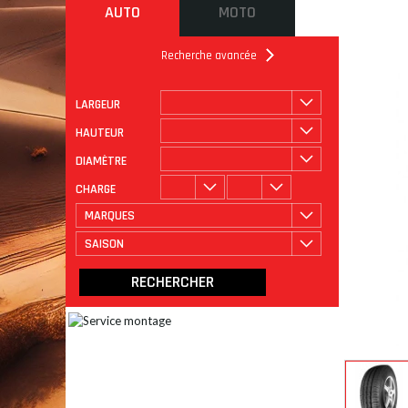
AUTO
MOTO
Recherche avancée
LARGEUR
ROULAGE
CATÉGORIE
HAUTEUR
DIAMÈTRE
CHARGE
MARQUES
SAISON