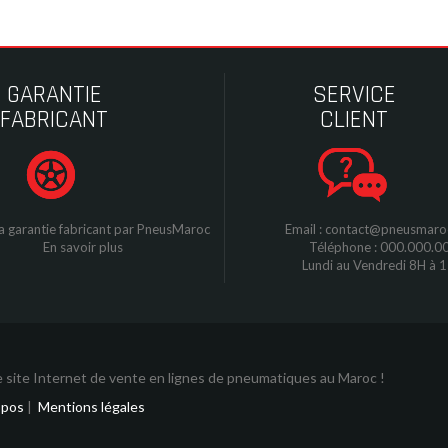
GARANTIE
SERVICE
FABRICANT
CLIENT
a garantie fabricant par
P
neusMaroc
Email : contact@pneusmar
En savoir plus
Téléphone : 000.000.0
Lundi au Vendredi 8H à 
 site Internet de vente en lignes de pneumatiques au Maroc !
opos
|
Mentions légales