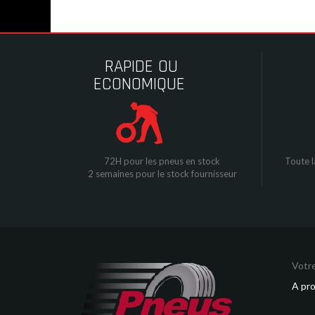
RAPIDE OU
ECONOMIQUE
72H pour les pneus en stock
Toute l
2 semaines pour le stock fournisseur
Votre
A pr