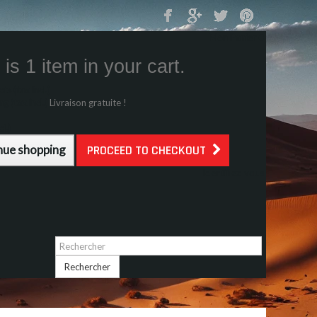
Mon Panier
0
is 1 item in your cart.
s (tax incl.)
g (tax incl.)
Livraison gratuite !
l.)
nue shopping
PROCEED TO CHECKOUT
Identifiez-vous
Rechercher