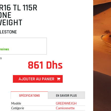
R16 TL 115R
ONE
EIGHT
LESTONE
maines
es
861 Dhs
AJOUTER AU PANIER
SPÉCIFICATIONS
EN SAVOIR PLUS
Modèle
GREENWEIGH
Catégorie
Camionnette