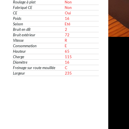
Roulage à plat
Non
Fabriqué CE
Non
CE
Oui
Poids
16
Saison
Eté
Bruit en dB
2
Bruit extérieur
72
Vitesse
R
Consommation
E
Hauteur
65
Charge
115
Diamètre
16
Freinage sur route mouillée
C
Largeur
235