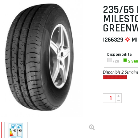
235/65 
MILEST
GREENW
 À PLAT
I266329
MI
Disponibilité
72H
2 Se
Disponible 2 Semain