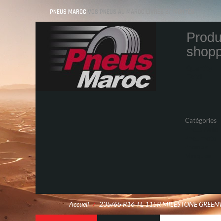
PNEUS MAROC
VOS PNEUS AU MAROC LIVRÉS ET MONTÉS
Produ
shopp
Quantity
Total
Catégories
Pneus Auto
Pneu moto
Promos
Marques
Accueil
/
235/65 R16 TL 115R MILESTONE GREE