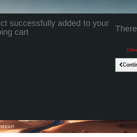
ct successfully added to your
There 
ing cart
Total product
Total shippin
Taxes
0 Dhs
Total (tax inc
Conti
NWEIGHT