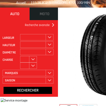
Accueil
/
155/70 R12 TL LINGLONG R701 100/98N
AUTO
MOTO
Recherche avancée
LARGEUR
ROULAGE À PLAT
CATÉGORIE
HAUTEUR
DIAMÈTRE
CHARGE
MARQUES
SAISON