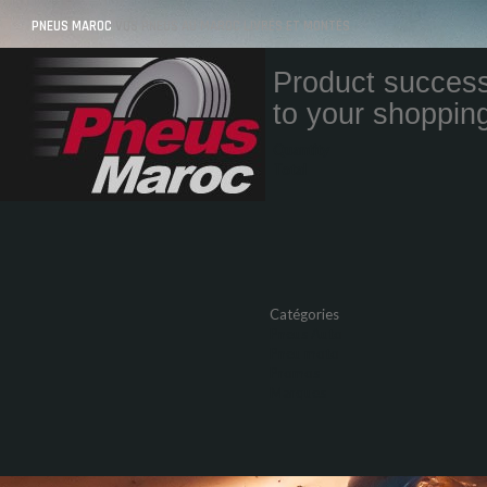
PNEUS MAROC
VOS PNEUS AU MAROC LIVRÉS ET MONTÉS
Product success
to your shopping
Quantity
Total
Catégories
Pneus Auto
Pneu moto
Promos
Marques