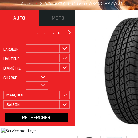
Accueil
/
255/55 VR19 TL 111V GY WRANG HP AW XL
AUTO
MOTO
Recherche avancée
LARGEUR
ROULAGE À PLAT
CATÉGORIE
HAUTEUR
DIAMÈTRE
CHARGE
MARQUES
SAISON