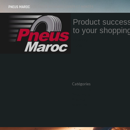
PNEUS MAROC
VOS PNEUS AU MAROC LIVRÉS ET MONTÉS
Product success
to your shopping
Quantity
Total
Catégories
Pneus Auto
Pneu moto
Promos
Marques