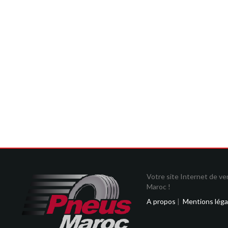
Votre site Internet de v
Maroc !
A propos
|
Mentions léga