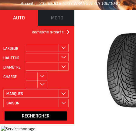
Accueil
/
235/85 R16 TL GY WRANG AT/SA 108/104Q
AUTO
MOTO
Recherche avancée
LARGEUR
ROULAGE À PLAT
CATÉGORIE
HAUTEUR
DIAMÈTRE
CHARGE
MARQUES
SAISON