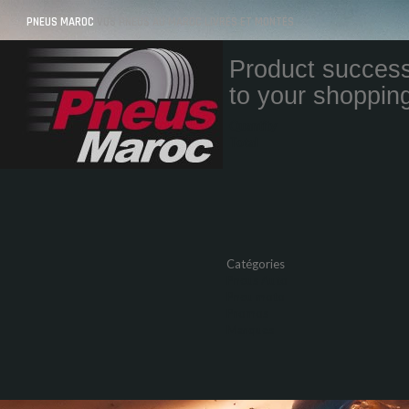
PNEUS MAROC
VOS PNEUS AU MAROC LIVRÉS ET MONTÉS
Product success
to your shopping
Quantity
Total
Catégories
Pneus Auto
Pneu moto
Promos
Marques