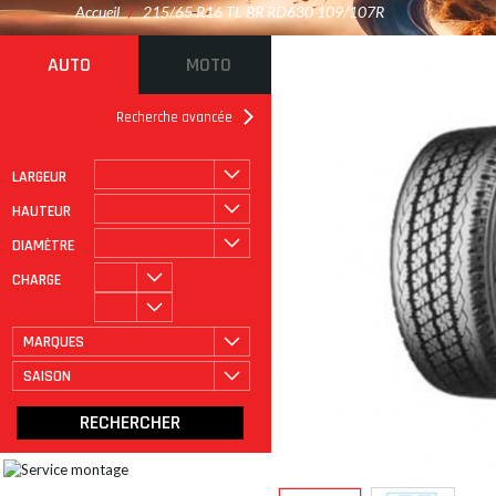
Accueil
/
215/65 R16 TL BR RD630 109/107R
AUTO
MOTO
Recherche avancée
LARGEUR
ROULAGE À PLAT
CATÉGORIE
HAUTEUR
DIAMÈTRE
CHARGE
MARQUES
SAISON