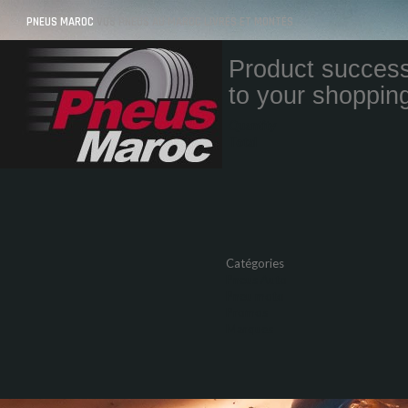
PNEUS MAROC
VOS PNEUS AU MAROC LIVRÉS ET MONTÉS
Product success
to your shopping
Quantity
Total
Catégories
Pneus Auto
Pneu moto
Promos
Marques