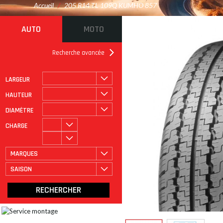
Accueil
/
205 R14 TL 109Q KUMHO 857
AUTO
MOTO
Recherche avancée
LARGEUR
ROULAGE À PLAT
CATÉGORIE
HAUTEUR
DIAMÈTRE
CHARGE
MARQUES
SAISON