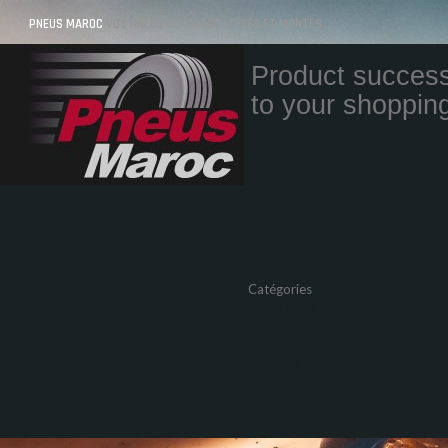
PNEUS MAROC
VOS PNEUS AU MAROC LIVRÉS ET MONTÉS
Product success
to your shopping
Quantity
Total
Catégories
Pneus Auto
Pneu moto
Promos
Marques