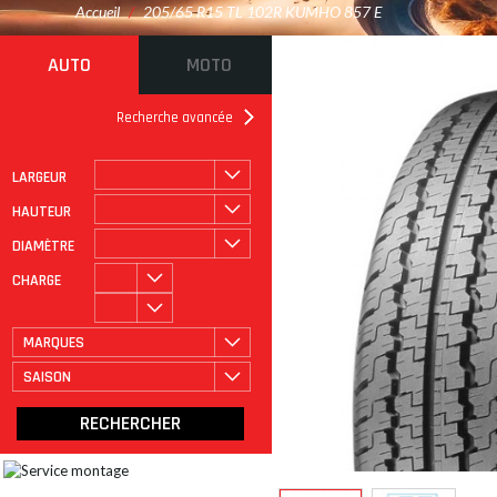
Accueil
/
205/65 R15 TL 102R KUMHO 857 E
AUTO
MOTO
Recherche avancée
LARGEUR
ROULAGE À PLAT
CATÉGORIE
HAUTEUR
DIAMÈTRE
CHARGE
MARQUES
SAISON