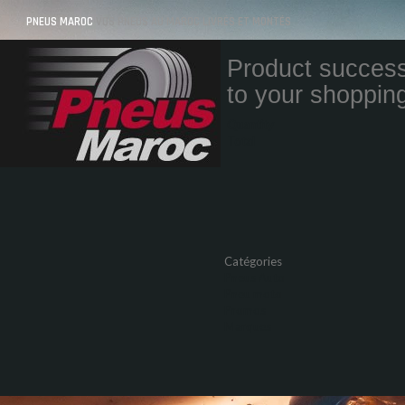
PNEUS MAROC
VOS PNEUS AU MAROC LIVRÉS ET MONTÉS
Product success
to your shopping
Quantity
Total
Catégories
Pneus Auto
Pneu moto
Promos
Marques