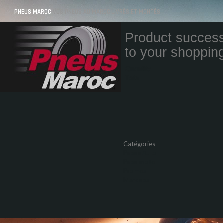
PNEUS MAROC
VOS PNEUS AU MAROC LIVRÉS ET MONTÉS
Product success
to your shopping
Quantity
Total
Catégories
Pneus Auto
Pneu moto
Promos
Marques