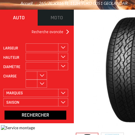
Accueil
/
265/70 HR16 TL 112H YOKO G051 GEOLANDAR
AUTO
MOTO
Recherche avancée
LARGEUR
ROULAGE À PLAT
CATÉGORIE
HAUTEUR
DIAMÈTRE
CHARGE
MARQUES
SAISON