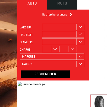
AUTO
MOTO
Recherche avancée
LARGEUR
ROULAGE
CATÉGORIE
HAUTEUR
DIAMÈTRE
CHARGE
MARQUES
SAISON