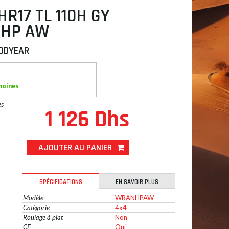
HR17 TL 110H GY
 HP AW
ODYEAR
maines
es
1 126 Dhs
AJOUTER AU PANIER
SPÉCIFICATIONS
EN SAVOIR PLUS
Modèle
WRANHPAW
Catégorie
4x4
Roulage à plat
Non
CE
Oui