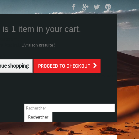
Mon Panier
0
is 1 item in your cart.
s (tax incl.)
g (tax incl.)
Livraison gratuite !
l.)
nue shopping
PROCEED TO CHECKOUT
Identifiez-vous
Rechercher