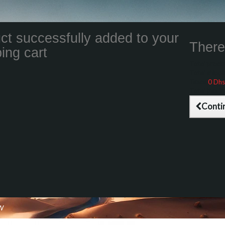
ct successfully added to your
There 
ing cart
Total product
Total shippin
Taxes
0 Dhs
Total (tax inc
Conti
W