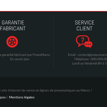
GARANTIE
SERVICE
FABRICANT
CLIENT
a garantie fabricant par
P
neusMaroc
Email : contact@pneusmar
En savoir plus
Téléphone : 000.000.0
Lundi au Vendredi 8H à 
 site Internet de vente en lignes de pneumatiques au Maroc !
opos
|
Mentions légales