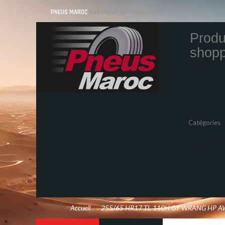
PNEUS MAROC
VOS PNEUS AU MAROC LIVRÉS ET MONTÉS
Produ
shopp
Quantity
Total
Catégories
Pneus Auto
Pneu moto
Promos
Marques
Accueil
/
255/65 HR17 TL 110H GY WRANG HP A