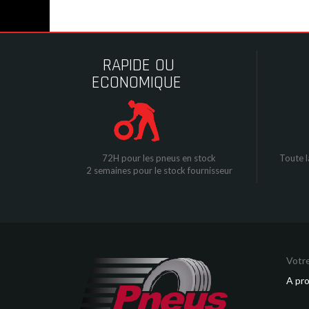
RAPIDE OU
ECONOMIQUE
72H pour les pneus en stock
Toute l
2 semaines pour le stock fournisseur
Votre
A pr