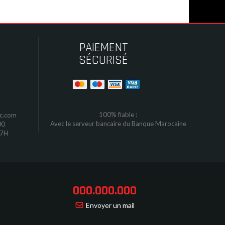
PAIEMENT
SÉCURISÉ
100% fiable :
oc.com
Avec le serveur bancaire du Banque Marocaine
00
17H
000.000.000
Envoyer un mail