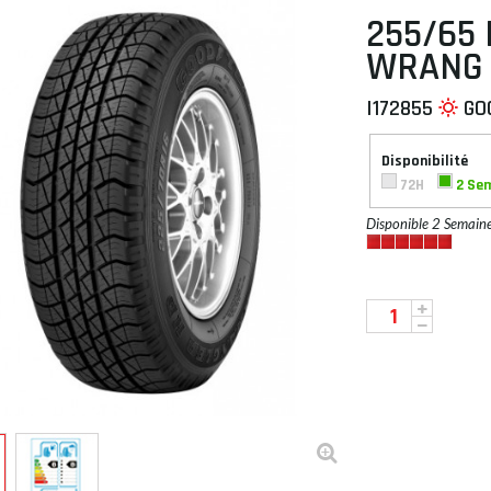
255/65 
WRANG
I172855
GO
 À PLAT
Disponibilité
72H
2 Se
Disponible 2 Semain