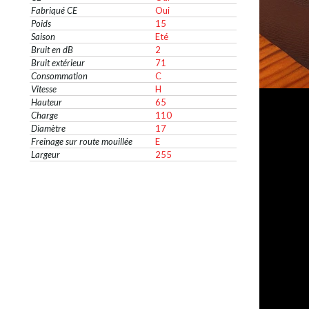
Fabriqué CE
Oui
Poids
15
Saison
Eté
Bruit en dB
2
Bruit extérieur
71
Consommation
C
Vitesse
H
Hauteur
65
Charge
110
Diamètre
17
Freinage sur route mouillée
E
Largeur
255