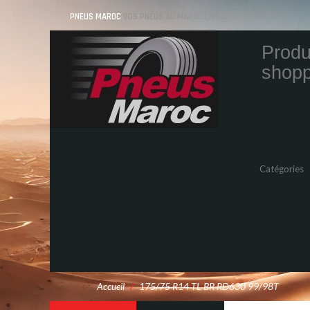
PNEUS MAROC
VOS PNEUS AU MAROC LIVRÉS ET MONTÉS
Produ
shopp
Quantity
Total
Catégories
Pneus Auto
Pneu moto
Promos
Marques
Accueil
/
175/75 R14 TL BR RD630 99/98T