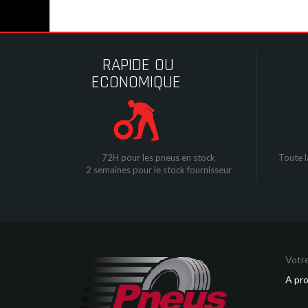
RAPIDE OU
ECONOMIQUE
72H pour les pneus en stock
Toute l
2 semaines pour le stock fournisseur
Votre
A pr