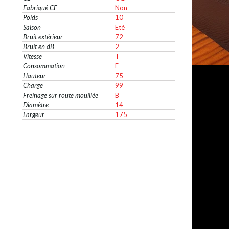
Fabriqué CE
Non
Poids
10
Saison
Eté
Bruit extérieur
72
Bruit en dB
2
Vitesse
T
Consommation
F
Hauteur
75
Charge
99
Freinage sur route mouillée
B
Diamètre
14
Largeur
175