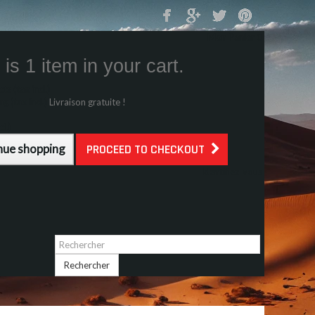
Mon Panier
0
is 1 item in your cart.
s (tax incl.)
g (tax incl.)
Livraison gratuite !
l.)
nue shopping
PROCEED TO CHECKOUT
Identifiez-vous
Rechercher