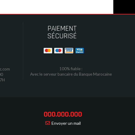
PAIEMENT
SÉCURISÉ
100% fiable :
oc.com
Avec le serveur bancaire du Banque Marocaine
00
17H
000.000.000
Envoyer un mail