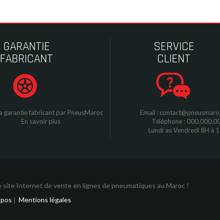
GARANTIE
SERVICE
FABRICANT
CLIENT
a garantie fabricant par
P
neusMaroc
Email : contact@pneusmar
En savoir plus
Téléphone : 000.000.0
Lundi au Vendredi 8H à 
 site Internet de vente en lignes de pneumatiques au Maroc !
opos
|
Mentions légales