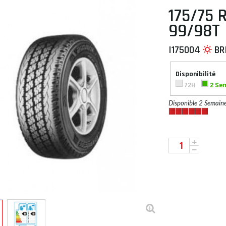
175/75 
99/98T
I175004
BR
 À PLAT
Disponibilité
72H
2 Se
Disponible 2 Semain