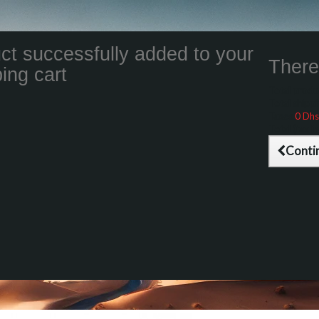
ct successfully added to your
There 
ing cart
Total product
Total shippin
Taxes
0 Dhs
Total (tax inc
Conti