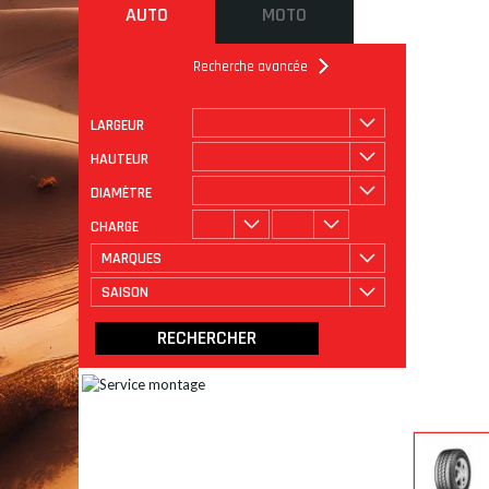
AUTO
MOTO
Recherche avancée
LARGEUR
ROULAGE
CATÉGORIE
HAUTEUR
DIAMÈTRE
CHARGE
MARQUES
SAISON