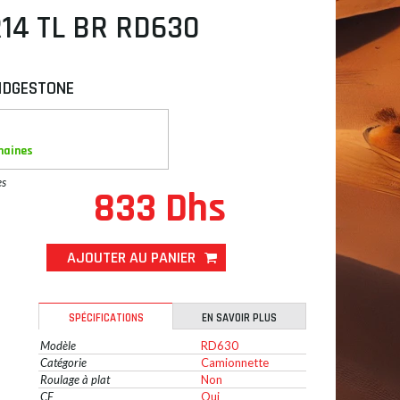
R14 TL BR RD630
IDGESTONE
maines
es
833 Dhs
AJOUTER AU PANIER
SPÉCIFICATIONS
EN SAVOIR PLUS
Modèle
RD630
Catégorie
Camionnette
Roulage à plat
Non
CE
Oui