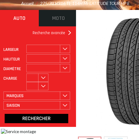
Accueil
/
275/70 HR16 TL 114H MI LATITUDE TOUR HP E
AUTO
MOTO
Recherche avancée
LARGEUR
ROULAGE À PLAT
CATÉGORIE
HAUTEUR
DIAMÈTRE
CHARGE
MARQUES
SAISON