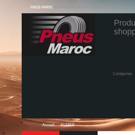
PNEUS MAROC
VOS PNEUS AU MAROC LIVRÉS ET MONTÉS
Produ
shopp
Quantity
Total
Catégories
Pneus Auto
Pneu moto
Promos
Marques
Accueil
/
KLEBER