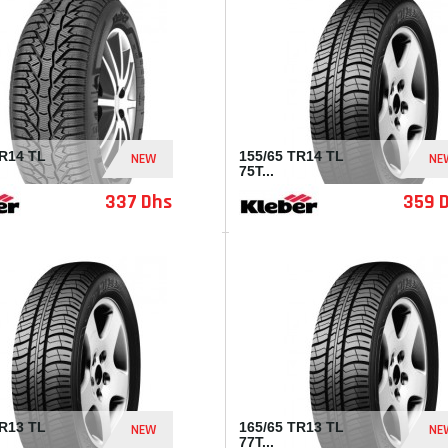
TR14 TL
155/65 TR14 TL
NEW
NE
75T...
337 Dhs
359 
I168695
TR13 TL
165/65 TR13 TL
NEW
NE
77T...