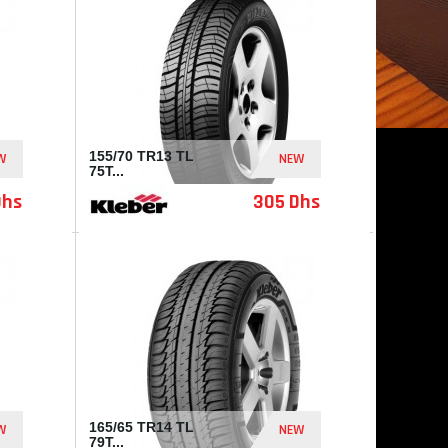
155/70 TR13 TL
W
NEW
75T...
Dhs
305 Dhs
I33006
165/65 TR14 TL
W
NEW
79T...