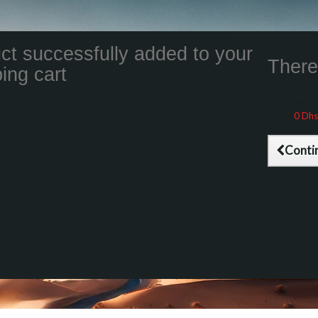
ct successfully added to your
There 
ing cart
Total product
Total shippin
Taxes
0 Dhs
Total (tax inc
Conti