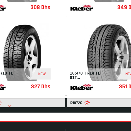
308 Dhs
349 
I33007
TR13 TL
165/70 TR14 TL
NEW
NE
81T...
327 Dhs
351 
I218726
AFFICHER PLUS DE PRODUIT