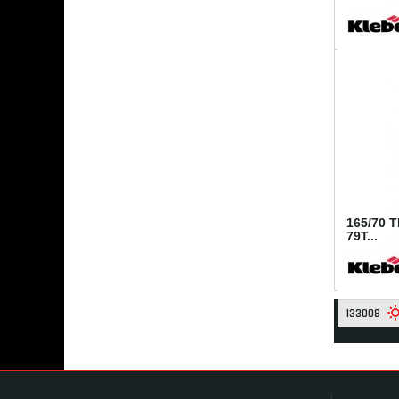
I35733
165/70 
79T...
I33008