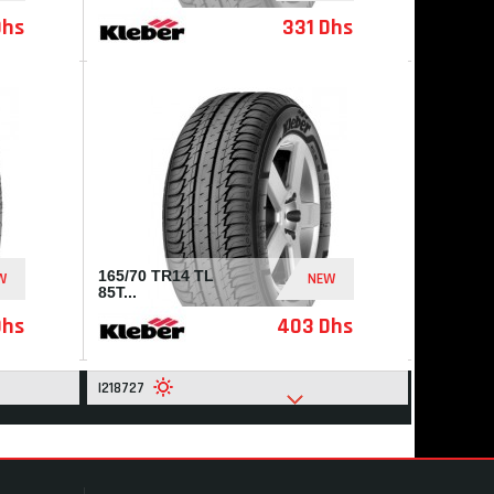
Dhs
331 Dhs
I237494
165/70 TR14 TL
W
NEW
85T...
Dhs
403 Dhs
I218727
S
(104)