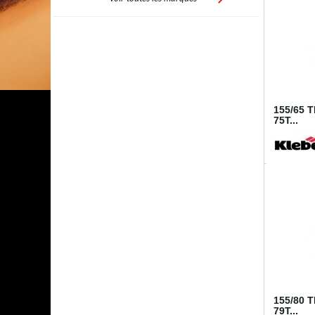
155/65 
75T...
I242515
155/80 
79T...