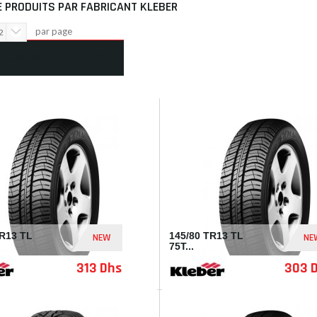
E PRODUITS PAR FABRICANT KLEBER
par page
2
 PLUS DE PRODUITS
(104)
 À PLAT
TR13 TL
145/80 TR13 TL
NEW
NE
75T...
313 Dhs
303 
I35732