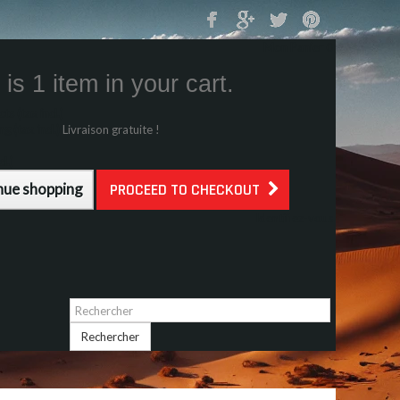
Mon Panier
0
is 1 item in your cart.
s (tax incl.)
g (tax incl.)
Livraison gratuite !
l.)
nue shopping
PROCEED TO CHECKOUT
Identifiez-vous
Rechercher