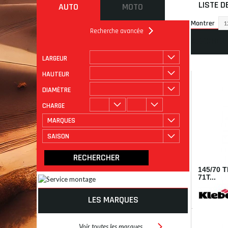
LISTE D
AUTO
MOTO
Montrer
1
Recherche avancée
AFFICHER
LARGEUR
ROULAGE
CATÉGORIE
HAUTEUR
DIAMÈTRE
CHARGE
MARQUES
SAISON
145/70 
71T...
LES MARQUES
I35216
Voir toutes les marques