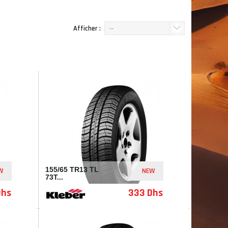
Afficher :
--
155/65 TR13 TL
W
NEW
73T...
Dhs
333 Dhs
I137336