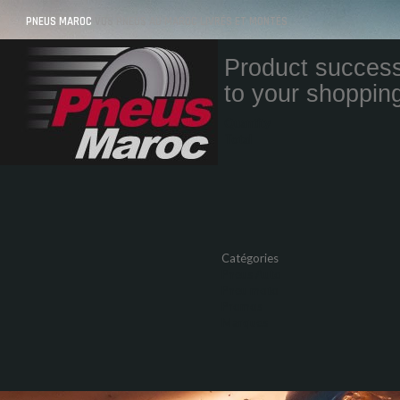
PNEUS MAROC
VOS PNEUS AU MAROC LIVRÉS ET MONTÉS
Product success
to your shopping
Quantity
Total
Catégories
Pneus Auto
Pneu moto
Promos
Marques