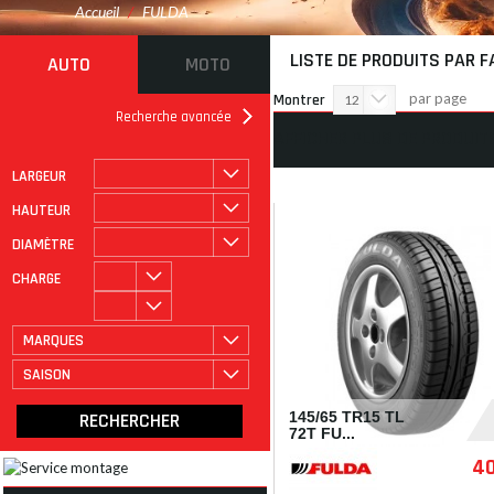
Accueil
/
FULDA
LISTE DE PRODUITS PAR 
AUTO
MOTO
par page
Montrer
12
Recherche avancée
AFFICHER PLUS DE PRODUIT
LARGEUR
ROULAGE À PLAT
CATÉGORIE
HAUTEUR
DIAMÈTRE
CHARGE
MARQUES
SAISON
145/65 TR15 TL
72T FU...
40
I179779