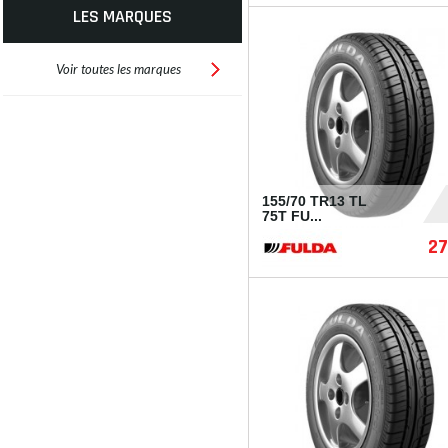
LES MARQUES
Voir toutes les marques
155/70 TR13 TL
75T FU...
27
I179760