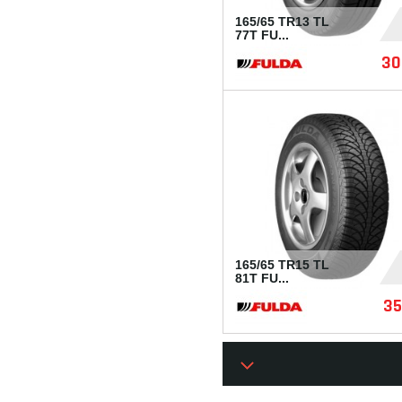
165/65 TR13 TL
77T FU...
30
I179769
165/65 TR15 TL
81T FU...
35
I217908